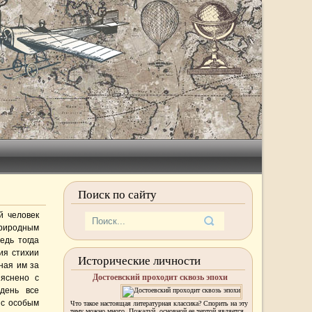
Поиск по сайту
й человек
риродным
едь тогда
ия стихии
Исторические личности
ная им за
Достоевский проходит сквозь эпохи
ъяснено с
день все
 с особым
Что такое настоящая литературная классика? Спорить на эту
тему можно много. Пожалуй, основной ее чертой является