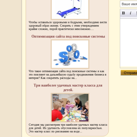
Чтобы оставаться здоровыми и бодрыми, необходимо вести
здоровый образ жизни. Спорить с этим утверждением
крайне сложно, порой практически невозможно....
Оптимизация сайта под поисковые системы
Что такое оптимизация сайта под поисковые системы и как
это повлияет на дальнейшую судьбу продвижения бизнеса в
интерне? Как сократить расходы на...
Три наиболее удачных мастер класса для
детей.
Сегодня мы рассмотрим три наиболее удачных мастер класса
для детей. Их удачность обусловлена их популярностью.
Это мастер класс по рисованию на воде...