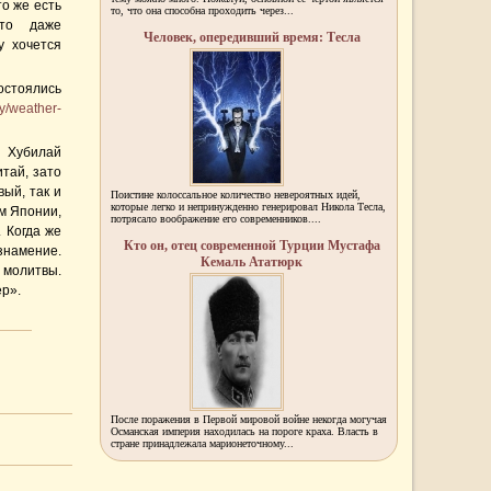
о же есть
то, что она способна проходить через...
что даже
Человек, опередивший время: Тесла
у хочется
остоялись
y/weather-
, Хубилай
тай, зато
ый, так и
Поистине колоссальное количество невероятных идей,
которые легко и непринужденно генерировал Никола Тесла,
м Японии,
потрясало воображение его современников....
 Когда же
Кто он, отец современной Турции Мустафа
знамение.
Кемаль Ататюрк
 молитвы.
ер».
После поражения в Первой мировой войне некогда могучая
Османская империя находилась на пороге краха. Власть в
стране принадлежала марионеточному...