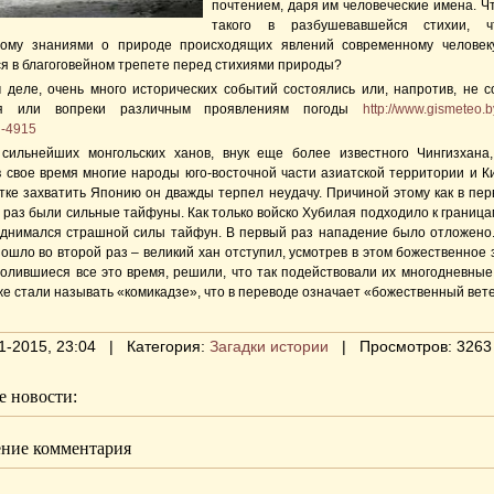
почтением, даря им человеческие имена. Чт
такого в разбушевавшейся стихии, 
ому знаниями о природе происходящих явлений современному человек
ся в благоговейном трепете перед стихиями природы?
 деле, очень много исторических событий состоялись или, напротив, не с
ря или вопреки различным проявлениям погоды
http://www.gismeteo.b
i-4915
сильнейших монгольских ханов, внук еще более известного Чингизхана
в свое время многие народы юго-восточной части азиатской территории и Ки
тке захватить Японию он дважды терпел неудачу. Причиной этому как в перв
 раз были сильные тайфуны. Как только войско Хубилая подходило к граница
однимался страшной силы тайфун. В первый раз нападение было отложено.
ошло во второй раз – великий хан отступил, усмотрев в этом божественное 
олившиеся все это время, решили, что так подействовали их многодневные
же стали называть «комикадзе», что в переводе означает «божественный вет
1-2015, 23:04 | Категория:
Загадки истории
| Просмотров: 3263
 новости:
ние комментария