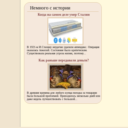
Немного с истории
Когда на самом деле умер Сталин
В 1921-м И.Сталину неудачно удалили аппендикс. Операция
оказалась тяжелой. Состояние было критическим.
Существовала реальная угроза жизни, поэтому...
Как раньше передавали деньги?
В древние времена для любого купца поездка за товарами
была большой проблемой. Приходилось несколько дней или
даже недель путешествовать с большой...