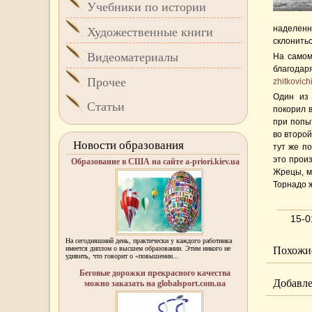
Учебники по истории
наделенн
Художественные книги
склонить
Видеоматериалы
На самом
благода
Прочее
zhitkovich
Один из 
Статьи
покорил 
при попы
во второй
Новости образования
тут же п
это произ
Образование в США на сайте a-priori.kiev.ua
Жрецы, м
Торнадо 
15-0
На сегодняшний день, практически у каждого работника
имеется диплом о высшем образовании. Этим никого не
Похожие
удивить, что говорит о «повышении...
Беговые дорожки прекрасного качества
Добавле
можно заказать на globalsport.com.ua