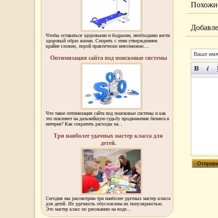
Похожие
Добавле
Чтобы оставаться здоровыми и бодрыми, необходимо вести
здоровый образ жизни. Спорить с этим утверждением
крайне сложно, порой практически невозможно....
Оптимизация сайта под поисковые системы
Что такое оптимизация сайта под поисковые системы и как
это повлияет на дальнейшую судьбу продвижения бизнеса в
интерне? Как сократить расходы на...
Три наиболее удачных мастер класса для
детей.
Сегодня мы рассмотрим три наиболее удачных мастер класса
для детей. Их удачность обусловлена их популярностью.
Это мастер класс по рисованию на воде...