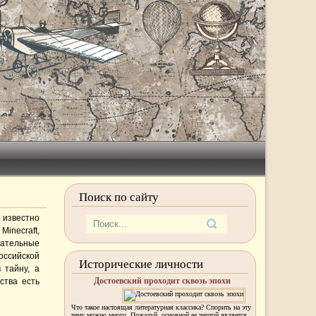
Поиск по сайту
о известно
inecraft,
знательные
российской
Исторические личности
 тайну, а
Достоевский проходит сквозь эпохи
ства есть
Что такое настоящая литературная классика? Спорить на эту
тему можно много. Пожалуй, основной ее чертой является