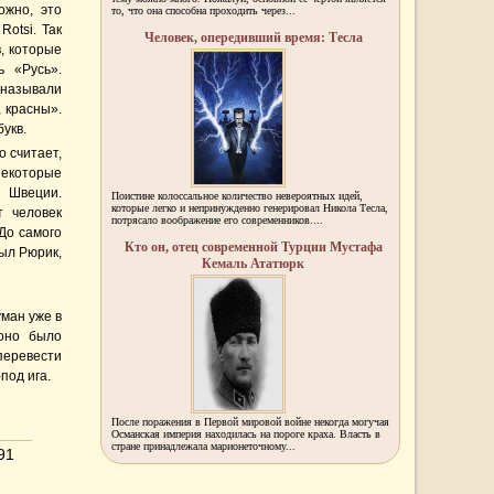
ожно, это
то, что она способна проходить через...
otsi. Так
Человек, опередивший время: Тесла
, которые
ь «Русь».
называли
 красны».
укв.
 считает,
Некоторые
м Швеции.
Поистине колоссальное количество невероятных идей,
которые легко и непринужденно генерировал Никола Тесла,
т человек
потрясало воображение его современников....
 До самого
Кто он, отец современной Турции Мустафа
ыл Рюрик,
Кемаль Ататюрк
уман уже в
 оно было
перевести
под ига.
После поражения в Первой мировой войне некогда могучая
Османская империя находилась на пороге краха. Власть в
стране принадлежала марионеточному...
91