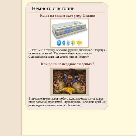
Немного с истории
Когда на самом деле умер Сталин
В 1921-м И.Сталину неудачно удалили аппендикс. Операция
оказалась тяжелой. Состояние было критическим.
Существовала реальная угроза жизни, поэтому...
Как раньше передавали деньги?
В древние времена для любого купца поездка за товарами
была большой проблемой. Приходилось несколько дней или
даже недель путешествовать с большой...