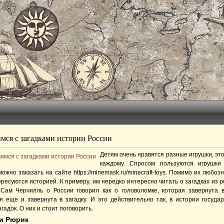
мся с загадками истории России
Детям очень нравятся разные игрушки, эт
каждому. Спросом пользуются игрушки M
ожно заказать на сайте https://minemask.ru/minecraft-toys. Помимо их любо
ресуются историей. К примеру, им нередко интересно читать о загадках из 
 Сам Черчилль о России говорил как о головоломке, которая завернута в
я еще и завернута в загадку. И это действительно так, в истории государ
гадок. О них и стоит поговорить.
 и Рюрик