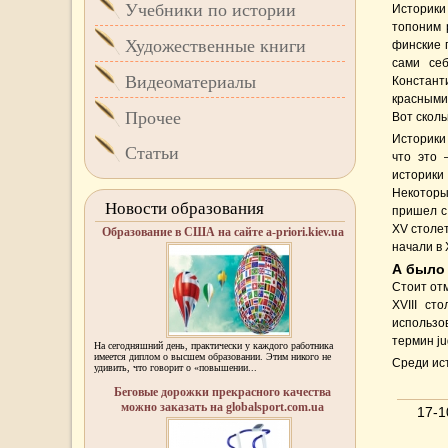
Учебники по истории
Историки
топоним р
Художественные книги
финские 
сами себ
Видеоматериалы
Констант
красными
Прочее
Вот сколь
Историки 
Статьи
что это 
историки
Некоторы
Новости образования
пришел с 
XV столет
Образование в США на сайте a-priori.kiev.ua
начали в 
А было 
Стоит отм
XVIII ст
использов
термин ju
На сегодняшний день, практически у каждого работника
имеется диплом о высшем образовании. Этим никого не
Среди ист
удивить, что говорит о «повышении...
Беговые дорожки прекрасного качества
можно заказать на globalsport.com.ua
17-1