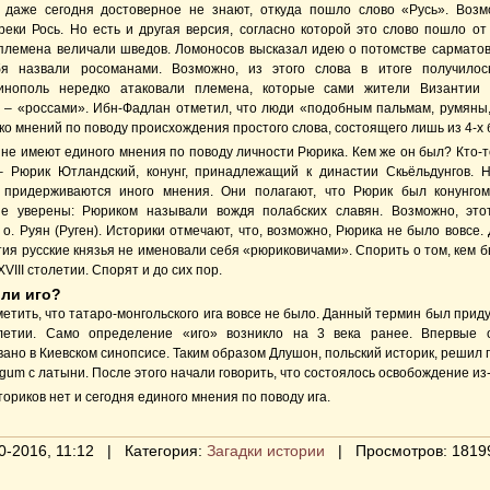
 даже сегодня достоверное не знают, откуда пошло слово «Русь». Возм
еки Рось. Но есть и другая версия, согласно которой это слово пошло от R
племена величали шведов. Ломоносов высказал идею о потомстве сарматов
я назвали росоманами. Возможно, из этого слова в итоге получилос
инополь нередко атаковали племена, которые сами жители Византии 
 – «россами». Ибн-Фадлан отметил, что люди «подобным пальмам, румяны,
ко мнений по поводу происхождения простого слова, состоящего лишь из 4-х б
не имеют единого мнения по поводу личности Рюрика. Кем же он был? Кто-то
– Рюрик Ютландский, конунг, принадлежащий к династии Скьёльдунгов. 
 придерживаются иного мнения. Они полагают, что Рюрик был конунго
е уверены: Рюриком называли вождя полабских славян. Возможно, это
о. Руян (Руген). Историки отмечают, что, возможно, Рюрика не было вовсе.
ия русские князья не именовали себя «рюриковичами». Спорить о том, кем б
XVIII столетии. Спорят и до сих пор.
ли иго?
етить, что татаро-монгольского ига вовсе не было. Данный термин был прид
олетии. Само определение «иго» возникло на 3 века ранее. Впервые
ано в Киевском синопсисе. Таким образом Длушон, польский историк, решил 
gum с латыни. После этого начали говорить, что состоялось освобождение из-
ориков нет и сегодня единого мнения по поводу ига.
0-2016, 11:12 | Категория:
Загадки истории
| Просмотров: 1819