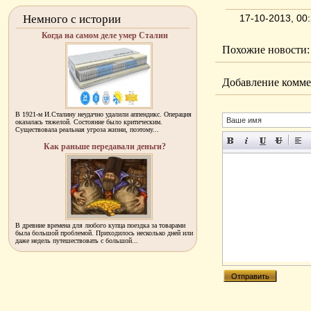
Немного с истории
17-10-2013, 0
Когда на самом деле умер Сталин
Похожие новости:
Добавление комме
В 1921-м И.Сталину неудачно удалили аппендикс. Операция
оказалась тяжелой. Состояние было критическим.
Существовала реальная угроза жизни, поэтому...
Как раньше передавали деньги?
В древние времена для любого купца поездка за товарами
была большой проблемой. Приходилось несколько дней или
даже недель путешествовать с большой...