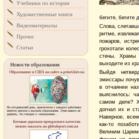
Учебники по истории
Художественные книги
бегите, бегите 
Видеоматериалы
Слова, слетавши
ритме, извлека
Прочее
пожаров, истр
Статьи
грохотали коле
стены. Храмы 
выходите из хр
Новости образования
Выйдя нетвер
Образование в США на сайте a-priori.kiev.ua
эмиссары почув
в отчаянии на
выяснилось: ч
самом деле? 
На сегодняшний день, практически у каждого работника
догнал их и ст
имеется диплом о высшем образовании. Этим никого не
удивить, что говорит о «повышении...
Наверное, все
Беговые дорожки прекрасного качества
как-то позабо
можно заказать на globalsport.com.ua
Великим Царем 