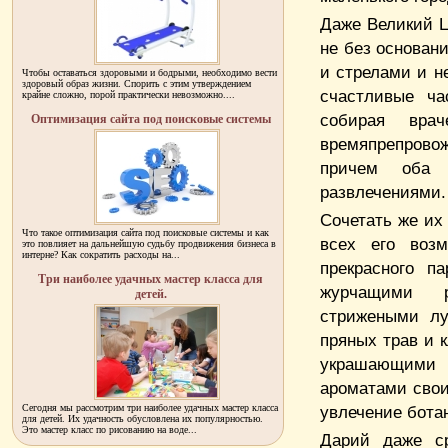
Даже Великий Ц
не без основани
и стрелами и н
Чтобы оставаться здоровыми и бодрыми, необходимо вести
здоровый образ жизни. Спорить с этим утверждением
счастливые ча
крайне сложно, порой практически невозможно....
собирая вра
Оптимизация сайта под поисковые системы
времяпрепрово
причем оба 
развлечениями.
Сочетать же их
Что такое оптимизация сайта под поисковые системы и как
всех его воз
это повлияет на дальнейшую судьбу продвижения бизнеса в
интерне? Как сократить расходы на...
прекрасного п
Три наиболее удачных мастер класса для
журчащими р
детей.
стрижеными лу
пряных трав и 
украшающими
ароматами свои
Сегодня мы рассмотрим три наиболее удачных мастер класса
увлечение бота
для детей. Их удачность обусловлена их популярностью.
Это мастер класс по рисованию на воде...
Дарий даже ср