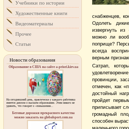
Учебники по истории
Художественные книги
снабженцев, ко
Одолеть дики
Видеоматериалы
извергнуть из
Прочее
можно ли вооб
поприще? Персы
Статьи
всегда воспри
верным признак
Новости образования
Сатрап, котор
Образование в США на сайте a-priori.kiev.ua
удовлетворени
провинции, зас
отмечен, как «
достойный наг
пройдет первы
На сегодняшний день, практически у каждого работника
имеется диплом о высшем образовании. Этим никого не
удивить, что говорит о «повышении...
приписывает сло
Беговые дорожки прекрасного качества
громадный пло
можно заказать на globalsport.com.ua
способен выраст
маленького гор