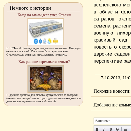
вселенского мо
Немного с истории
в области фло
Когда на самом деле умер Сталин
сатрапов эксп
семена растен
военную лихор
красивый сад 
новость о скор
В 1921-м И.Сталину неудачно удалили аппендикс. Операция
оказалась тяжелой. Состояние было критическим.
царские садовн
Существовала реальная угроза жизни, поэтому...
перспективе ра
Как раньше передавали деньги?
7-10-2013, 11:
Похожие новости:
В древние времена для любого купца поездка за товарами
была большой проблемой. Приходилось несколько дней или
даже недель путешествовать с большой...
Добавление комме