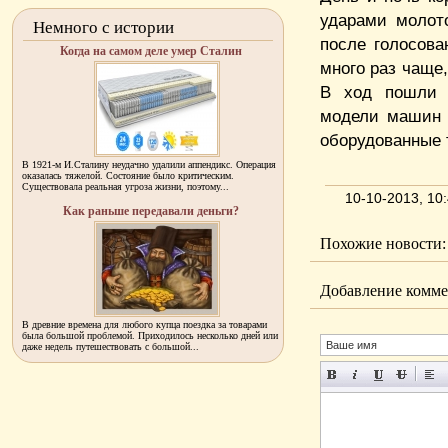
ударами молот
Немного с истории
после голосова
Когда на самом деле умер Сталин
много раз чаще,
В ход пошли 
модели машин д
оборудованные 
В 1921-м И.Сталину неудачно удалили аппендикс. Операция
оказалась тяжелой. Состояние было критическим.
Существовала реальная угроза жизни, поэтому...
10-10-2013, 1
Как раньше передавали деньги?
Похожие новости:
Добавление комме
В древние времена для любого купца поездка за товарами
была большой проблемой. Приходилось несколько дней или
даже недель путешествовать с большой...