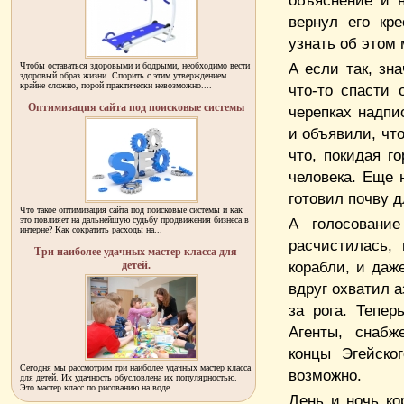
объяснение и н
вернул его кре
узнать об этом 
А если так, зн
Чтобы оставаться здоровыми и бодрыми, необходимо вести
здоровый образ жизни. Спорить с этим утверждением
крайне сложно, порой практически невозможно....
что-то спасти 
Оптимизация сайта под поисковые системы
черепках надпи
и объявили, что
что, покидая г
человека. Еще 
готовил почву 
Что такое оптимизация сайта под поисковые системы и как
это повлияет на дальнейшую судьбу продвижения бизнеса в
А голосовани
интерне? Как сократить расходы на...
расчистилась,
Три наиболее удачных мастер класса для
корабли, и даж
детей.
вдруг охватил а
за рога. Тепе
Агенты, снабж
концы Эгейско
Сегодня мы рассмотрим три наиболее удачных мастер класса
возможно.
для детей. Их удачность обусловлена их популярностью.
Это мастер класс по рисованию на воде...
День и ночь к