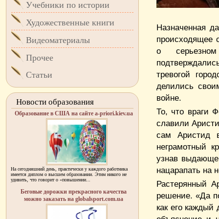
Учебники по истории
Художественные книги
Назначенная да
происходящее с
Видеоматериалы
о серьезном
Прочее
подтверждалис
тревогой горо
Статьи
делились свои
войне.
Новости образования
То, что враги 
Образование в США на сайте a-priori.kiev.ua
славили Аристи
сам Аристид в
неграмотный к
узнав выдающег
нацарапать на 
На сегодняшний день, практически у каждого работника
имеется диплом о высшем образовании. Этим никого не
удивить, что говорит о «повышении...
Растерянный Ар
Беговые дорожки прекрасного качества
решение. «Да по
можно заказать на globalsport.com.ua
как его каждый