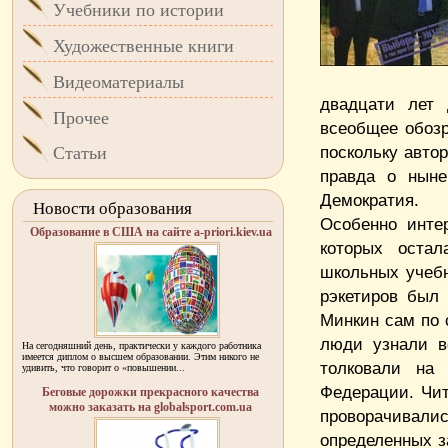
Учебники по истории
Художественные книги
Видеоматериалы
двадцати лет 
Прочее
всеобщее обозр
поскольку авто
Статьи
правда о ныне
Демократия.
Новости образования
Особенно инте
Образование в США на сайте a-priori.kiev.ua
которых оста
школьных учебн
рэкетиров был 
Минкин сам по 
люди узнали в
На сегодняшний день, практически у каждого работника
имеется диплом о высшем образовании. Этим никого не
толковали на 
удивить, что говорит о «повышении...
Федерации. Чит
Беговые дорожки прекрасного качества
можно заказать на globalsport.com.ua
проворачивал
определенных з