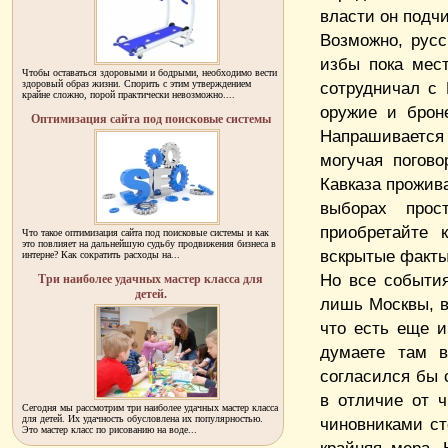
власти он подчи
Возможно, русс
избы пока мест
Чтобы оставаться здоровыми и бодрыми, необходимо вести
здоровый образ жизни. Спорить с этим утверждением
сотрудничал с
крайне сложно, порой практически невозможно....
оружие и брон
Оптимизация сайта под поисковые системы
Напрашивается
могучая погов
Кавказа прожив
выборах прос
приобретайте 
Что такое оптимизация сайта под поисковые системы и как
это повлияет на дальнейшую судьбу продвижения бизнеса в
вскрытые факты
интерне? Как сократить расходы на...
Но все события
Три наиболее удачных мастер класса для
детей.
лишь Москвы, в
что есть еще и
думаете там в
согласился бы 
в отличие от 
Сегодня мы рассмотрим три наиболее удачных мастер класса
для детей. Их удачность обусловлена их популярностью.
чиновниками ст
Это мастер класс по рисованию на воде...