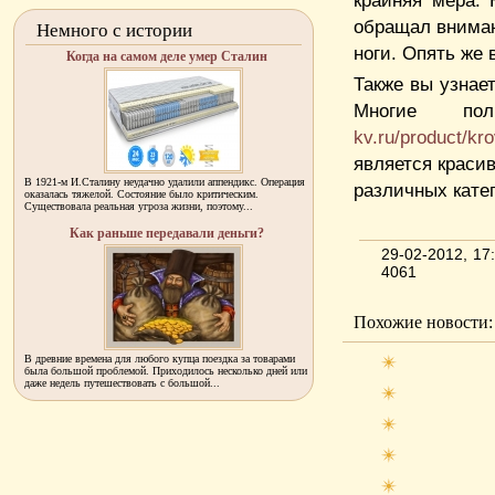
крайняя мера. 
обращал вниман
Немного с истории
ноги. Опять же
Когда на самом деле умер Сталин
Также вы узнае
Многие п
kv.ru/product/kr
является краси
В 1921-м И.Сталину неудачно удалили аппендикс. Операция
различных кате
оказалась тяжелой. Состояние было критическим.
Существовала реальная угроза жизни, поэтому...
Как раньше передавали деньги?
29-02-2012, 1
4061
Похожие новости:
В древние времена для любого купца поездка за товарами
была большой проблемой. Приходилось несколько дней или
даже недель путешествовать с большой...