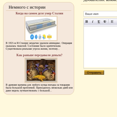
Немного с истории
Когда на самом деле умер Сталин
В 1921-м И.Сталину неудачно удалили аппендикс. Операция
оказалась тяжелой. Состояние было критическим.
Существовала реальная угроза жизни, поэтому...
Как раньше передавали деньги?
В древние времена для любого купца поездка за товарами
была большой проблемой. Приходилось несколько дней или
даже недель путешествовать с большой...