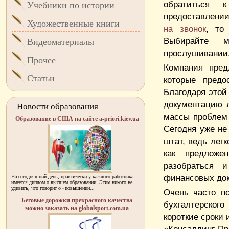
обратиться 
Учебники по истории
предоставлении
Художественные книги
на звонок
, то
Выбирайте м
Видеоматериалы
прослушивании
Прочее
Компания пред
Статьи
которые предо
Благодаря этой
документацию л
Новости образования
массы проблем 
Образование в США на сайте a-priori.kiev.ua
Сегодня уже не
штат, ведь лег
как предложе
разобраться 
финансовых док
На сегодняшний день, практически у каждого работника
имеется диплом о высшем образовании. Этим никого не
удивить, что говорит о «повышении...
Очень часто п
Беговые дорожки прекрасного качества
бухгалтерског
можно заказать на globalsport.com.ua
короткие сроки 