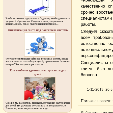
«Консалдинг Пр
качественно с
срочно восстан
специалистами 
Чтобы оставаться здоровыми и бодрыми, необходимо вести
здоровый образ жизни. Спорить с этим утверждением
работы.
крайне сложно, порой практически невозможно....
Оптимизация сайта под поисковые системы
Следует сказат
всем требован
естественно о
потенциальном
персонифициров
Что такое оптимизация сайта под поисковые системы и как
это повлияет на дальнейшую судьбу продвижения бизнеса в
Специалисты о
интерне? Как сократить расходы на...
клиент был до
Три наиболее удачных мастер класса для
бизнеса.
детей.
1-11-2013, 20:
Похожие новости:
Сегодня мы рассмотрим три наиболее удачных мастер класса
для детей. Их удачность обусловлена их популярностью.
Это мастер класс по рисованию на воде...
Добавление комме