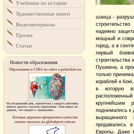
Учебники по истории
Художественные книги
шанца - разруш
строительство
Видеоматериалы
надежно защит
Прочее
мощный и совре
город, а в сент
Статьи
первый боево
строительства 
Новости образования
Пушкина, а пр
Образование в США на сайте a-priori.kiev.ua
только принима
кораблей к бою.
в которую в
расположенный
крупнейшим р
На сегодняшний день, практически у каждого работника
имеется диплом о высшем образовании. Этим никого не
поднимались к 
удивить, что говорит о «повышении...
выращенного
Беговые дорожки прекрасного качества
можно заказать на globalsport.com.ua
продавались в
Европы. Даже 