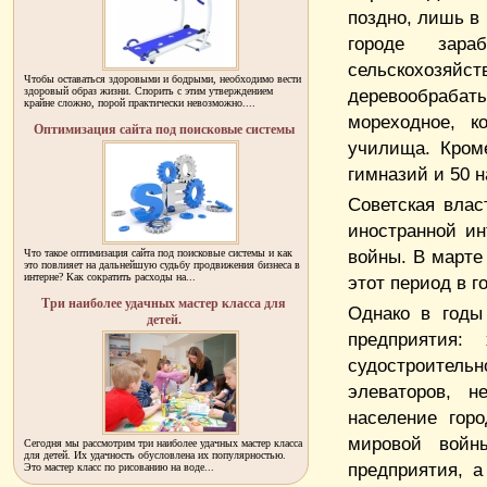
поздно, лишь в
городе зара
сельскохозяй
Чтобы оставаться здоровыми и бодрыми, необходимо вести
здоровый образ жизни. Спорить с этим утверждением
деревообрабат
крайне сложно, порой практически невозможно....
мореходное, к
Оптимизация сайта под поисковые системы
училища. Кром
гимназий и 50 
Советская влас
иностранной и
войны. В марте 
Что такое оптимизация сайта под поисковые системы и как
это повлияет на дальнейшую судьбу продвижения бизнеса в
интерне? Как сократить расходы на...
этот период в г
Три наиболее удачных мастер класса для
Однако в годы
детей.
предприятия:
судостроител
элеваторов, 
население гор
мировой войн
Сегодня мы рассмотрим три наиболее удачных мастер класса
для детей. Их удачность обусловлена их популярностью.
предприятия, а
Это мастер класс по рисованию на воде...