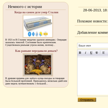
Немного с истории
28-06-2013, 1
Когда на самом деле умер Сталин
Похожие новости:
Добавление комме
В 1921-м И.Сталину неудачно удалили аппендикс. Операция
оказалась тяжелой. Состояние было критическим.
Существовала реальная угроза жизни, поэтому...
Как раньше передавали деньги?
В древние времена для любого купца поездка за товарами
была большой проблемой. Приходилось несколько дней или
даже недель путешествовать с большой...