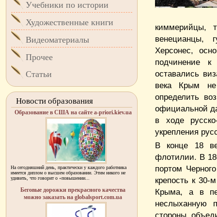
Учебники по истории
Художественные книги
киммерийцы, т
венецианцы, г
Видеоматериалы
Херсонес, осн
Прочее
подчинение к
оставались виз
Статьи
века Крым не
определить воз
Новости образования
официальной да
Образование в США на сайте a-priori.kiev.ua
в ходе русско
укрепления русс
В конце 18 ве
флотилии. В 18
портом Черного
На сегодняшний день, практически у каждого работника
имеется диплом о высшем образовании. Этим никого не
удивить, что говорит о «повышении...
крепость к 30-
Беговые дорожки прекрасного качества
Крыма, а в пе
можно заказать на globalsport.com.ua
неслыханную п
стороны объед