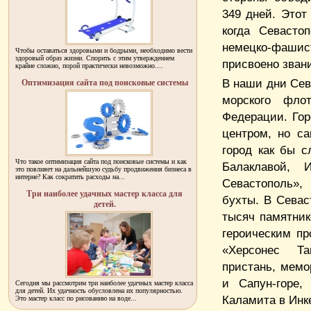
349 дней. Этот
когда Севасто
немецко-фашист
Чтобы оставаться здоровыми и бодрыми, необходимо вести
здоровый образ жизни. Спорить с этим утверждением
присвоено звани
крайне сложно, порой практически невозможно....
В наши дни Сев
Оптимизация сайта под поисковые системы
морского фло
Федерации. Гор
центром, но са
город как бы 
Что такое оптимизация сайта под поисковые системы и как
Балаклавой, 
это повлияет на дальнейшую судьбу продвижения бизнеса в
интерне? Как сократить расходы на...
Севастополь»,
Три наиболее удачных мастер класса для
бухты. В Севас
детей.
тысяч памятник
героическим п
«Херсонес Та
пристань, мемо
и Сапун-горе,
Сегодня мы рассмотрим три наиболее удачных мастер класса
для детей. Их удачность обусловлена их популярностью.
Каламита в Инк
Это мастер класс по рисованию на воде...