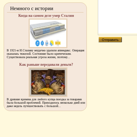
Немного с истории
Когда на самом деле умер Сталин
В 1921-м И.Сталину неудачно удалили аппендикс. Операция
оказалась тяжелой. Состояние было критическим.
Существовала реальная угроза жизни, поэтому...
Как раньше передавали деньги?
В древние времена для любого купца поездка за товарами
была большой проблемой. Приходилось несколько дней или
даже недель путешествовать с большой...