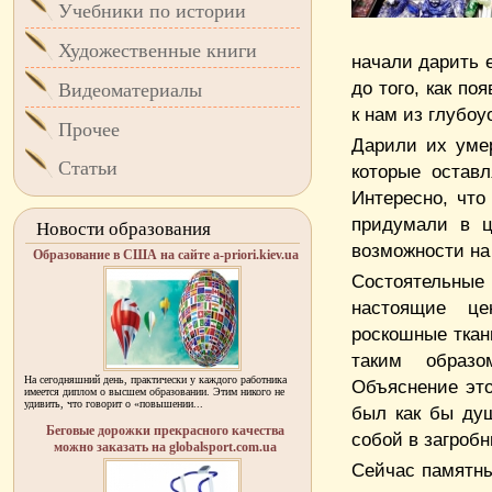
Учебники по истории
Художественные книги
начали дарить е
до того, как по
Видеоматериалы
к нам из глубоу
Прочее
Дарили их уме
Статьи
которые оставл
Интересно, что
придумали в ц
Новости образования
возможности на 
Образование в США на сайте a-priori.kiev.ua
Состоятельные
настоящие це
роскошные ткан
таким образо
На сегодняшний день, практически у каждого работника
Объяснение это
имеется диплом о высшем образовании. Этим никого не
удивить, что говорит о «повышении...
был как бы ду
Беговые дорожки прекрасного качества
собой в загробн
можно заказать на globalsport.com.ua
Сейчас памятны