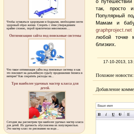
о путешествии 
так, просто 
Популярный по
Мамам и бабуш
Чтобы оставаться здоровыми и бодрыми, необходимо вести
здоровый образ жизни. Спорить с этим утверждением
крайне сложно, порой практически невозможно....
graphproject.net
Оптимизация сайта под поисковые системы
любой точке 
близких.
17-10-2013, 1
Что такое оптимизация сайта под поисковые системы и как
это повлияет на дальнейшую судьбу продвижения бизнеса в
Похожие новости:
интерне? Как сократить расходы на...
Три наиболее удачных мастер класса для
детей.
Добавление комме
Сегодня мы рассмотрим три наиболее удачных мастер класса
для детей. Их удачность обусловлена их популярностью.
Это мастер класс по рисованию на воде...