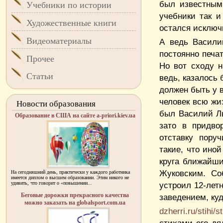
был известным
Учебники по истории
учебники так и
Художественные книги
остался исключи
Видеоматериалы
А ведь Васили
постоянно печа
Прочее
Но вот сходу н
Статьи
ведь, казалось 
должен быть у в
человек всю жиз
Новости образования
был Василий Ль
Образование в США на сайте a-priori.kiev.ua
зато в придво
отставку пору
такие, что ино
круга ближайши
Жуковским. Со
На сегодняшний день, практически у каждого работника
имеется диплом о высшем образовании. Этим никого не
удивить, что говорит о «повышении...
устроил 12-лет
Беговые дорожки прекрасного качества
заведением, куд
можно заказать на globalsport.com.ua
dzherri.ru/stihi/s