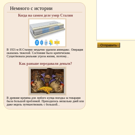
Немного с истории
Когда на самом деле умер Сталин
В 1921-м И.Сталину неудачно удалили аппендикс. Операция
оказалась тяжелой. Состояние было критическим.
Существовала реальная угроза жизни, поэтому...
Как раньше передавали деньги?
В древние времена для любого купца поездка за товарами
была большой проблемой. Приходилось несколько дней или
даже недель путешествовать с большой...