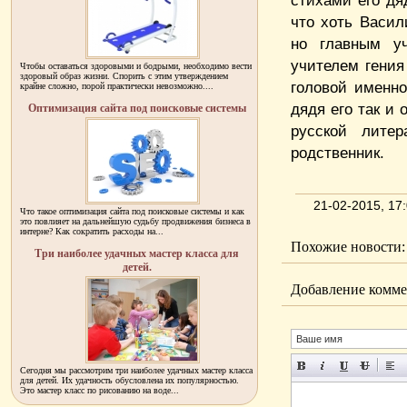
стихами его дя
что хоть Васил
но главным уч
учителем гения
Чтобы оставаться здоровыми и бодрыми, необходимо вести
здоровый образ жизни. Спорить с этим утверждением
головой именно
крайне сложно, порой практически невозможно....
дядя его так и
Оптимизация сайта под поисковые системы
русской литер
родственник.
21-02-2015, 1
Что такое оптимизация сайта под поисковые системы и как
это повлияет на дальнейшую судьбу продвижения бизнеса в
интерне? Как сократить расходы на...
Похожие новости:
Три наиболее удачных мастер класса для
детей.
Добавление комме
Сегодня мы рассмотрим три наиболее удачных мастер класса
для детей. Их удачность обусловлена их популярностью.
Это мастер класс по рисованию на воде...