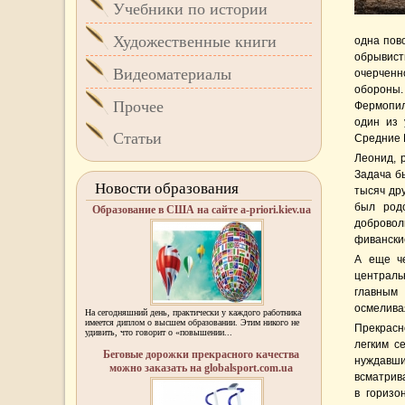
Учебники по истории
Художественные книги
одна пово
обрывисты
Видеоматериалы
очерченн
обороны
Прочее
Фермопил
один из 
Статьи
Средние 
Леонид, 
Задача бы
Новости образования
тысяч дру
был родо
Образование в США на сайте a-priori.kiev.ua
добровол
фивански
А еще че
централь
главным 
осмеливая
На сегодняшний день, практически у каждого работника
имеется диплом о высшем образовании. Этим никого не
Прекрасн
удивить, что говорит о «повышении...
легким с
Беговые дорожки прекрасного качества
нуждавший
можно заказать на globalsport.com.ua
всматрив
в горизо