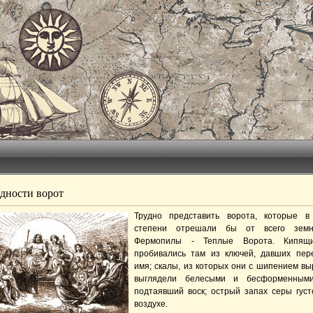
дности ворот
Трудно представить ворота, которые в
степени отрешали бы от всего земн
Фермопилы - Теплые Ворота. Кипящ
пробивались там из ключей, давших пер
имя; скалы, из которых они с шипением вы
выглядели белесыми и бесформенными
подтаявший воск; острый запах серы густ
воздухе.