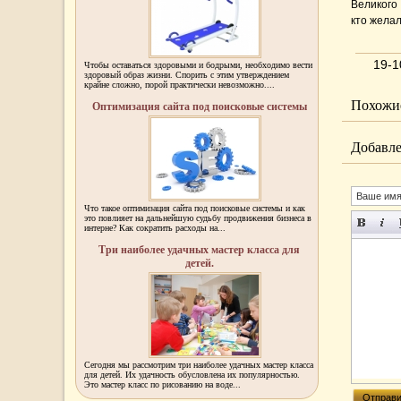
Великого 
кто жела
19-1
Чтобы оставаться здоровыми и бодрыми, необходимо вести
здоровый образ жизни. Спорить с этим утверждением
крайне сложно, порой практически невозможно....
Похожие
Оптимизация сайта под поисковые системы
Добавле
Что такое оптимизация сайта под поисковые системы и как
это повлияет на дальнейшую судьбу продвижения бизнеса в
интерне? Как сократить расходы на...
Три наиболее удачных мастер класса для
детей.
Сегодня мы рассмотрим три наиболее удачных мастер класса
для детей. Их удачность обусловлена их популярностью.
Это мастер класс по рисованию на воде...