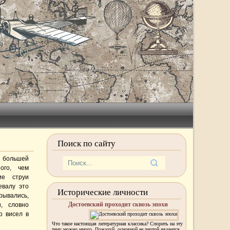
Поиск по сайту
 большей
ого, чем
ие струи
евалу это
Исторические личности
рывались,
Достоевский проходит сквозь эпохи
, словно
о висел в
Что такое настоящая литературная классика? Спорить на эту
тему можно много. Пожалуй, основной ее чертой является