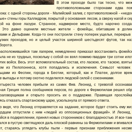
В этом проходе было так тесно, что ме
противоположными сторонами едва пом
зка: с одной стороны дороги - Малийский залив, с противоположной - «недо
е» стены горы Каллидром, покрытой у основания лесом, а сверху нагой и се
ой на фоне лазури. Странное, надмирное место, будто нарочно созд
. Это давно оценили местные жители - фокейцы, обитавшие в долин
ами и Дельфами. Когда-то они построили стену поперек ущелья, перекрыв 
узких проходов, но и целый участок шириной шестьдесят футов, так н
Ворота.
расположившийся там лагерем, немедленно приказал восстановить фокейск
ла не из трудных, поскольку с собой он взял помимо гвардии три сотни ило
гих войск. Весь этот вспомогательный состав, кто ласкою, кто таскою, взяты
м из Пелопоннеса, хотя попадались и исключения. Семьсот человек 
ьцами из Феспии, города в Беотии, который, как и Платеи, долгое вре
е выпады и потому охотно поделился людской силой с союзниками.
тыреста человек прибыли из самих Фив. Леонид, с тревогой осознава
ная Греция полна сообщников персов, по дороге к Фермопилам решил обр
заговорщикам и открыто просить их о поддержке. Правящая прослойк
сь отказать спартанскому царю, ускользнула от прямого ответа.
о видя, что Леонид отправляется на задание, которое будет стоить ему жиз
ердцем отпустили с ним «людей из оппозиционных фракций». И Леонид,
ся в подкреплении, принял новых сторонников с благодарностью. И все-таки
ался в пустую светящуюся даль плоской равнины за Фермопилами и впивался
нт, стараясь углядеть клубы пыли - первые признаки приближения несм