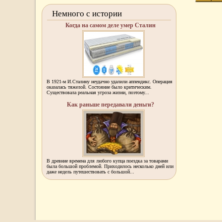
Немного с истории
Когда на самом деле умер Сталин
В 1921-м И.Сталину неудачно удалили аппендикс. Операция
оказалась тяжелой. Состояние было критическим.
Существовала реальная угроза жизни, поэтому...
Как раньше передавали деньги?
В древние времена для любого купца поездка за товарами
была большой проблемой. Приходилось несколько дней или
даже недель путешествовать с большой...