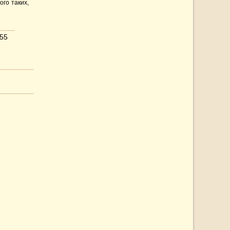
го таких,
55