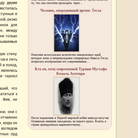
жду двумя
то, что она способна проходить через...
естилась
Человек, опередивший время: Тесла
ступные и
рой, резко
анное для
е, между
не только
азываемые
ую стену.
Поистине колоссальное количество невероятных идей,
которые легко и непринужденно генерировал Никола Тесла,
тов и пять
потрясало воображение его современников....
й в поход,
Кто он, отец современной Турции Мустафа
являлись
Кемаль Ататюрк
мя терпел
вший, что
атиться к
а Фив, не
ни, они с
 отчаянно
После поражения в Первой мировой войне некогда могучая
Османская империя находилась на пороге краха. Власть в
, когда он
стране принадлежала марионеточному...
 взглядом
етных орд