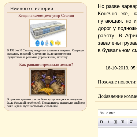
Но разве варва
Немного с истории
Конечно же, к
Когда на самом деле умер Сталин
пугающая, но и
дорог у поднож
работу. В Афи
завалены грузам
в буквальном с
В 1921-м И.Сталину неудачно удалили аппендикс. Операция
оказалась тяжелой. Состояние было критическим.
Существовала реальная угроза жизни, поэтому...
Как раньше передавали деньги?
18-10-2013, 0
Похожие новости:
Добавление комме
В древние времена для любого купца поездка за товарами
была большой проблемой. Приходилось несколько дней или
даже недель путешествовать с большой...