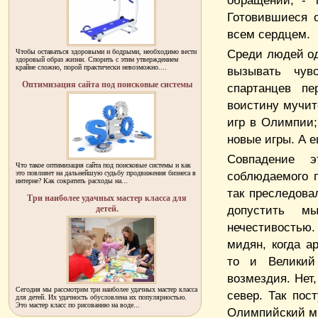
обращении, - 
Готовившиеся 
всем сердцем.
Среди людей од
Чтобы оставаться здоровыми и бодрыми, необходимо вести
здоровый образ жизни. Спорить с этим утверждением
крайне сложно, порой практически невозможно....
вызывать чув
Оптимизация сайта под поисковые системы
спартанцев пе
воистину мучит
игр в Олимпии;
новые игры. А 
Совпадение э
Что такое оптимизация сайта под поисковые системы и как
это повлияет на дальнейшую судьбу продвижения бизнеса в
соблюдаемого 
интерне? Как сократить расходы на...
так преследова
Три наиболее удачных мастер класса для
допустить м
детей.
нечестивостью.
мидян, когда а
то и Великий
возмездия. Нет,
Сегодня мы рассмотрим три наиболее удачных мастер класса
север. Так пос
для детей. Их удачность обусловлена их популярностью.
Это мастер класс по рисованию на воде...
Олимпийский ми