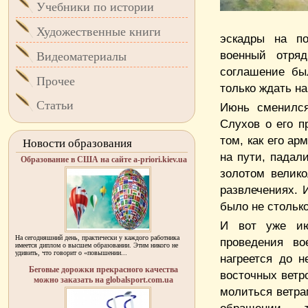
Учебники по истории
Художественные книги
эскадры на по
военный отря
Видеоматериалы
соглашение бы
Прочее
только ждать н
Статьи
Июнь сменился
Слухов о его п
том, как его ар
Новости образования
на пути, падал
Образование в США на сайте a-priori.kiev.ua
золотом велико
развлечениях. 
было не стольк
И вот уже ию
На сегодняшний день, практически у каждого работника
проведения во
имеется диплом о высшем образовании. Этим никого не
удивить, что говорит о «повышении...
нагреется до н
Беговые дорожки прекрасного качества
восточных ветро
можно заказать на globalsport.com.ua
молиться ветра