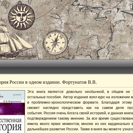
ория России в одном издании. Фортунатов В.В.
Эта книга является довольно необычной, в общем не 
остальные пособия. Автор издания взял курс на изложение 
в проблемно-хронологическом формате. Благодаря этому
сможет наглядно представить как на самом деле про
события. Россия очень богата своей историей, и данная книг
подтверждением такому мнению. За все время существован
имела много ярких моментов, многие из них кардинально 
дальнейшее развитие России. Также в книге вы можете узнат