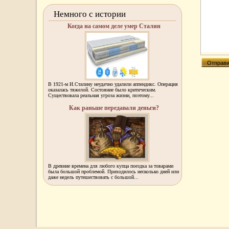
Немного с истории
Когда на самом деле умер Сталин
В 1921-м И.Сталину неудачно удалили аппендикс. Операция
оказалась тяжелой. Состояние было критическим.
Существовала реальная угроза жизни, поэтому...
Как раньше передавали деньги?
В древние времена для любого купца поездка за товарами
была большой проблемой. Приходилось несколько дней или
даже недель путешествовать с большой...