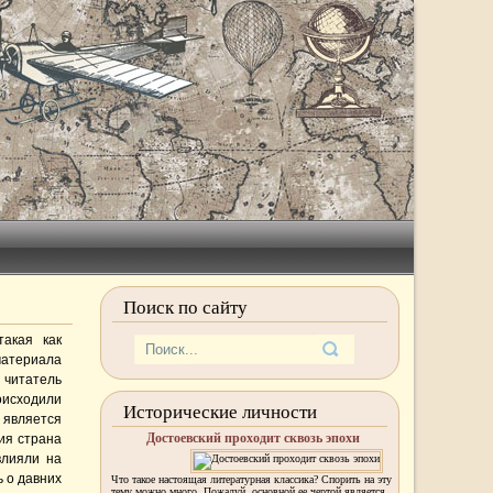
Поиск по сайту
такая как
материала
 читатель
исходили
Исторические личности
а является
Достоевский проходит сквозь эпохи
ия страна
влияли на
ь о давних
Что такое настоящая литературная классика? Спорить на эту
тему можно много. Пожалуй, основной ее чертой является