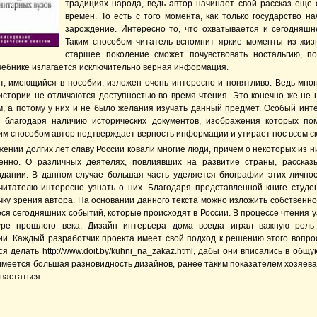
традициях народа, ведь автор начинает свой рассказ еще 
времен. То есть с того момента, как только государство на
зарождение. Интересно то, что охватывается и сегодняшн
Таким способом читатель вспомнит яркие моменты из жиз
старшее поколение сможет почувствовать ностальгию, по
чебнике излагается исключительно верная информация.
ст, имеющийся в пособии, изложен очень интересно и понятливо. Ведь мног
 истории не отличаются доступностью во время чтения. Это конечно же не 
м, а потому у них и не было желания изучать данный предмет. Особый инте
 благодаря наличию исторических документов, изображения которых п
ким способом автор подтверждает верность информации и утирает нос всем с
ении долгих лет славу России ковали многие люди, причем о некоторых из н
енно. О различных деятелях, повлиявших на развитие страны, рассказ
дании. В данном случае большая часть уделяется биографии этих личнос
читателю интересно узнать о них. Благодаря представленной книге студе
чку зрения автора. На основании данного текста можно изложить собственно
ся сегодняшних событий, которые происходят в России. В процессе чтения у
уре прошлого века. Дизайн интерьера дома всегда играл важную рол
и. Каждый разработчик проекта имеет свой подход к решению этого вопрос
я делать http://www.doit.by/kuhni_na_zakaz.html, дабы они вписались в общу
имеется большая разновидность дизайнов, ранее таким показателем хозяева
хвастаться.