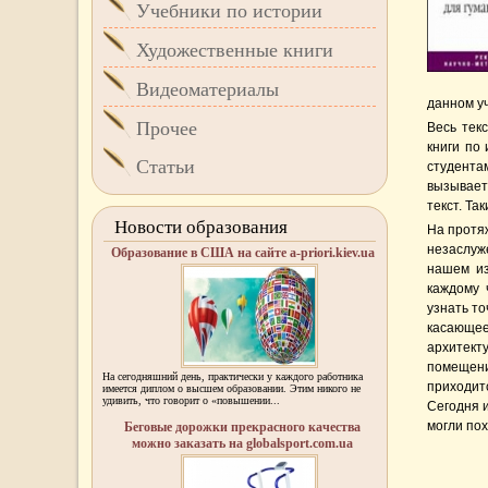
Учебники по истории
Художественные книги
Видеоматериалы
данном у
Прочее
Весь тек
книги по
Статьи
студента
вызывает
текст. Та
Новости образования
На протяж
незаслуж
Образование в США на сайте a-priori.kiev.ua
нашем из
каждому 
узнать то
касающее
архитект
помещени
На сегодняшний день, практически у каждого работника
приходитс
имеется диплом о высшем образовании. Этим никого не
удивить, что говорит о «повышении...
Сегодня 
могли по
Беговые дорожки прекрасного качества
можно заказать на globalsport.com.ua