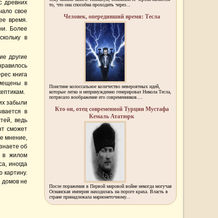
с древних
то, что она способна проходить через...
чало свое
Человек, опередивший время: Тесла
ее время.
ни. Более
скольку в
ие другие
нравилось
рес книга
омещены в
Поистине колоссальное количество невероятных идей,
кептикам.
которые легко и непринужденно генерировал Никола Тесла,
потрясало воображение его современников....
их забыли
Кто он, отец современной Турции Мустафа
ывается в
Кемаль Ататюрк
тей, ведь
нт сможет
е мнение,
знаете об
ь в жилом
а, иногда
ю картину.
 домов не
После поражения в Первой мировой войне некогда могучая
Османская империя находилась на пороге краха. Власть в
стране принадлежала марионеточному...