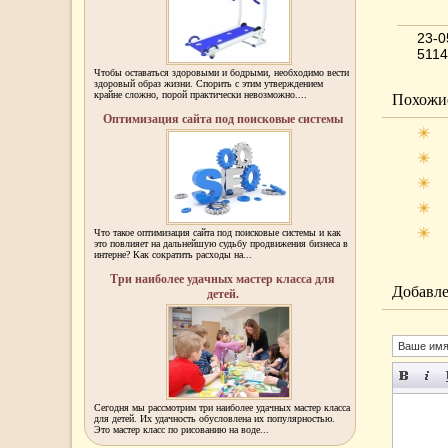
23-
5114
Чтобы оставаться здоровыми и бодрыми, необходимо вести
здоровый образ жизни. Спорить с этим утверждением
крайне сложно, порой практически невозможно....
Похожие
Оптимизация сайта под поисковые системы
Что такое оптимизация сайта под поисковые системы и как
это повлияет на дальнейшую судьбу продвижения бизнеса в
интерне? Как сократить расходы на...
Три наиболее удачных мастер класса для
Добавле
детей.
Сегодня мы рассмотрим три наиболее удачных мастер класса
для детей. Их удачность обусловлена их популярностью.
Это мастер класс по рисованию на воде...