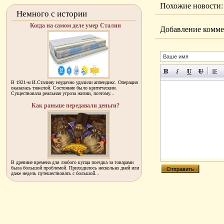
Похожие новости:
Немного с истории
Когда на самом деле умер Сталин
Добавление комме
В 1921-м И.Сталину неудачно удалили аппендикс. Операция
оказалась тяжелой. Состояние было критическим.
Существовала реальная угроза жизни, поэтому...
Как раньше передавали деньги?
В древние времена для любого купца поездка за товарами
была большой проблемой. Приходилось несколько дней или
даже недель путешествовать с большой...