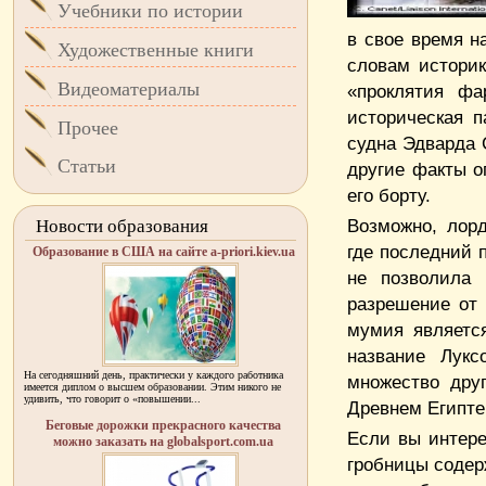
Учебники по истории
в свое время н
Художественные книги
словам историк
Видеоматериалы
«проклятия фа
историческая 
Прочее
судна Эдварда 
Статьи
другие факты о
его борту.
Возможно, лорд
Новости образования
где последний 
Образование в США на сайте a-priori.kiev.ua
не позволила 
разрешение от 
мумия являетс
название Лукс
На сегодняшний день, практически у каждого работника
множество дру
имеется диплом о высшем образовании. Этим никого не
удивить, что говорит о «повышении...
Древнем Египте
Беговые дорожки прекрасного качества
Если вы интере
можно заказать на globalsport.com.ua
гробницы содер