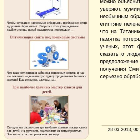
можно объяснит
уверяют, муми
необычным обра
египтяне пелен
Чтобы оставаться здоровыми и бодрыми, необходимо вести
здоровый образ жизни. Спорить с этим утверждением
крайне сложно, порой практически невозможно....
что на Титани
Оптимизация сайта под поисковые системы
памятка потер
ученых, этот 
сказать о людя
предположение
получения Сми
Что такое оптимизация сайта под поисковые системы и как
серьезно обраб
это повлияет на дальнейшую судьбу продвижения бизнеса в
интерне? Как сократить расходы на...
Три наиболее удачных мастер класса для
детей.
Сегодня мы рассмотрим три наиболее удачных мастер класса
28-03-2013, 0
для детей. Их удачность обусловлена их популярностью.
Это мастер класс по рисованию на воде...