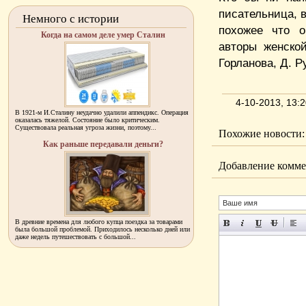
писательница, 
Немного с истории
похожее что о
Когда на самом деле умер Сталин
авторы женско
Горланова, Д. Ру
4-10-2013, 13:
В 1921-м И.Сталину неудачно удалили аппендикс. Операция
оказалась тяжелой. Состояние было критическим.
Существовала реальная угроза жизни, поэтому...
Похожие новости:
Как раньше передавали деньги?
Добавление комме
В древние времена для любого купца поездка за товарами
была большой проблемой. Приходилось несколько дней или
даже недель путешествовать с большой...