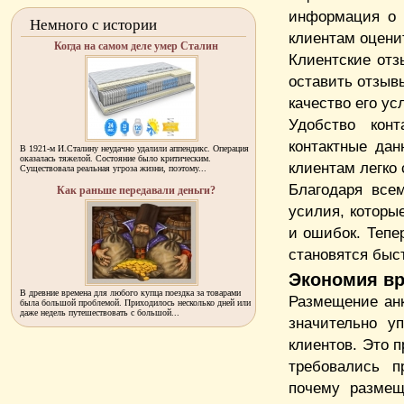
информация о 
Немного с истории
клиентам оцени
Когда на самом деле умер Сталин
Клиентские от
оставить отзыв
качество его ус
Удобство кон
контактные да
В 1921-м И.Сталину неудачно удалили аппендикс. Операция
оказалась тяжелой. Состояние было критическим.
клиентам легко 
Существовала реальная угроза жизни, поэтому...
Благодаря все
Как раньше передавали деньги?
усилия, которы
и ошибок. Тепе
становятся быс
Экономия вр
В древние времена для любого купца поездка за товарами
Размещение ан
была большой проблемой. Приходилось несколько дней или
даже недель путешествовать с большой...
значительно у
клиентов. Это 
требовались п
почему размещ