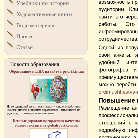
возможность пр
Учебники по истории
аудитории. Кл
Художественные книги
найти его чере
работы. Это
Видеоматериалы
информирова
Прочее
сотрудничества
Статьи
Одной из попу
свои анкеты, 
удобный инте
Новости образования
фотографов и
Образование в США на сайте a-priori.kiev.ua
преимуществам
можно перейти
preimushhestva-
Повышение 
На сегодняшний день, практически у каждого работника
Размещение ан
имеется диплом о высшем образовании. Этим никого не
удивить, что говорит о «повышении...
профессионал
Беговые дорожки прекрасного качества
отношений с к
можно заказать на globalsport.com.ua
подробную инф
достижениях в