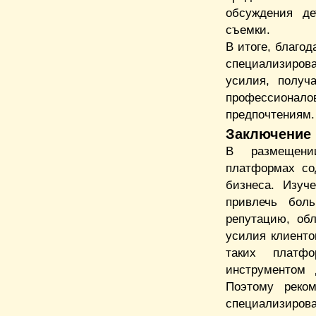
обсуждения де
съемки.
В итоге, благо
специализиров
усилия, получ
профессиона
предпочтениям.
Заключение
В размещени
платформах со
бизнеса. Изуч
привлечь бол
репутацию, об
усилия клиенто
таких платф
инструментом 
Поэтому реко
специализирова