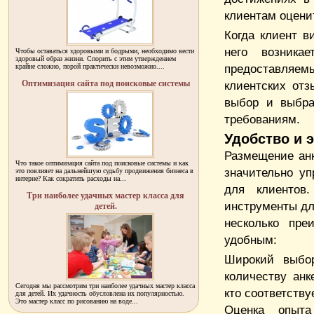
клиентам оцени
Когда клиент 
него возника
Чтобы оставаться здоровыми и бодрыми, необходимо вести
здоровый образ жизни. Спорить с этим утверждением
предоставляем
крайне сложно, порой практически невозможно....
Оптимизация сайта под поисковые системы
клиентских от
выбор и выбра
требованиям.
Удобство и 
Размещение ан
Что такое оптимизация сайта под поисковые системы и как
значительно у
это повлияет на дальнейшую судьбу продвижения бизнеса в
интерне? Как сократить расходы на...
для клиентов
Три наиболее удачных мастер класса для
инструменты дл
детей.
несколько пре
удобным:
Широкий выбо
количеству анк
Сегодня мы рассмотрим три наиболее удачных мастер класса
кто соответству
для детей. Их удачность обусловлена их популярностью.
Это мастер класс по рисованию на воде...
Оценка опыта