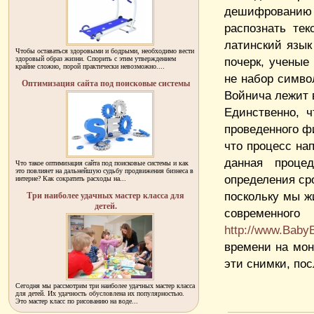
дешифрованию п
распознать тек
латинский язык
Чтобы оставаться здоровыми и бодрыми, необходимо вести
здоровый образ жизни. Спорить с этим утверждением
почерк, ученые
крайне сложно, порой практически невозможно....
не набор симво
Оптимизация сайта под поисковые системы
Войнича лежит 
Единственно, ч
проведенного ф
что процесс нап
данная проце
Что такое оптимизация сайта под поисковые системы и как
это повлияет на дальнейшую судьбу продвижения бизнеса в
определения ср
интерне? Как сократить расходы на...
поскольку мы ж
Три наиболее удачных мастер класса для
детей.
современн
http://www.BabyB
времени на мон
эти снимки, по
Сегодня мы рассмотрим три наиболее удачных мастер класса
для детей. Их удачность обусловлена их популярностью.
Это мастер класс по рисованию на воде...