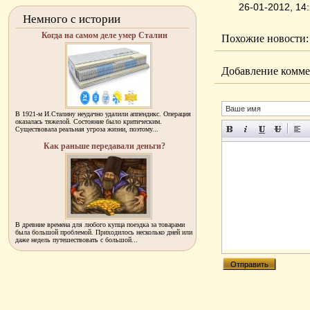
26-01-2012, 1
Немного с истории
Когда на самом деле умер Сталин
Похожие новости:
Добавление комме
В 1921-м И.Сталину неудачно удалили аппендикс. Операция
оказалась тяжелой. Состояние было критическим.
Существовала реальная угроза жизни, поэтому...
Как раньше передавали деньги?
В древние времена для любого купца поездка за товарами
была большой проблемой. Приходилось несколько дней или
даже недель путешествовать с большой...