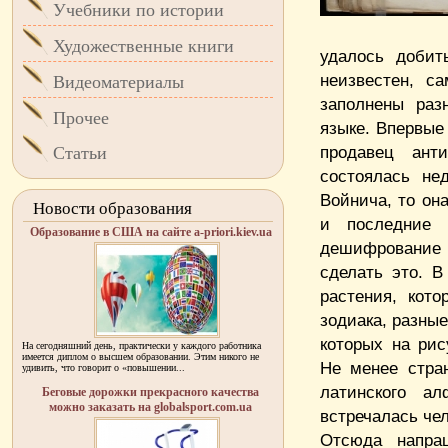
Учебники по истории
Художественные книги
удалось добит
неизвестен, с
Видеоматериалы
заполнены раз
Прочее
языке. Впервые 
продавец ант
Статьи
состоялась не
Войнича, то он
Новости образования
и последние 
Образование в США на сайте a-priori.kiev.ua
дешифрование к
сделать это. 
растения, кото
зодиака, разные
которых на рис
На сегодняшний день, практически у каждого работника
имеется диплом о высшем образовании. Этим никого не
Не менее стран
удивить, что говорит о «повышении...
латинского а
Беговые дорожки прекрасного качества
можно заказать на globalsport.com.ua
встречалась чел
Отсюда напраш