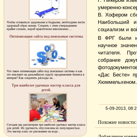
Г. Пикером изв
умеренно-консе
В. Хофером сбо
Наибольший и
Чтобы оставаться здоровыми и бодрыми, необходимо вести
здоровый образ жизни. Спорить с этим утверждением
социализм и во
крайне сложно, порой практически невозможно....
Оптимизация сайта под поисковые системы
В ФРГ были из
научное значе
читателя. Про
собрание док
фотодокументо
Что такое оптимизация сайта под поисковые системы и как
«Дас Бесте» п
это повлияет на дальнейшую судьбу продвижения бизнеса в
интерне? Как сократить расходы на...
Хюммельхеном.
Три наиболее удачных мастер класса для
детей.
5-09-2013, 08:
Похожие новости:
Сегодня мы рассмотрим три наиболее удачных мастер класса
для детей. Их удачность обусловлена их популярностью.
Это мастер класс по рисованию на воде...
Добавление комме