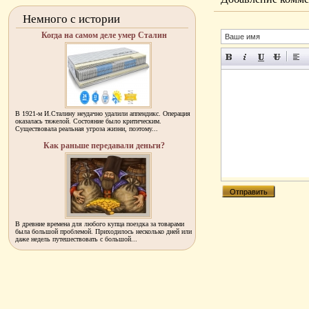
Немного с истории
Когда на самом деле умер Сталин
В 1921-м И.Сталину неудачно удалили аппендикс. Операция
оказалась тяжелой. Состояние было критическим.
Существовала реальная угроза жизни, поэтому...
Как раньше передавали деньги?
В древние времена для любого купца поездка за товарами
была большой проблемой. Приходилось несколько дней или
даже недель путешествовать с большой...