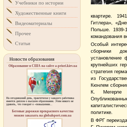
Учебники по истории
Художественные книги
квартире. 194
Гитлера», «Дне
Видеоматериалы
Польше. 1939-
Прочее
командования в
Статьи
Особый интере
сборники док
установление 
Новости образования
крупнейших гер
Образование в США на сайте a-priori.kiev.ua
стратегия герма
из Государств
Кюнлем сборник
К. Мегерле 
Опубликованные
На сегодняшний день, практически у каждого работника
имеется диплом о высшем образовании. Этим никого не
удивить, что говорит о «повышении...
капиталистиче
Беговые дорожки прекрасного качества
политике.
можно заказать на globalsport.com.ua
В ФРГ переизда