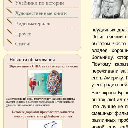
Учебники по истории
Художественные книги
Видеоматериалы
неудачных дра
Прочее
По истечении н
об этом часто 
Статьи
владея хорош
больницу, кото
Новости образования
Поэтому карат
Образование в США на сайте a-priori.kiev.ua
переживали за 
его в Америку.
у его родителе
Вне экрана Брю
он так любил см
На сегодняшний день, практически у каждого работника
имеется диплом о высшем образовании. Этим никого не
удивить, что говорит о «повышении...
что лучше не п
Беговые дорожки прекрасного качества
смешных фильмо
можно заказать на globalsport.com.ua
различных про
новой для себ