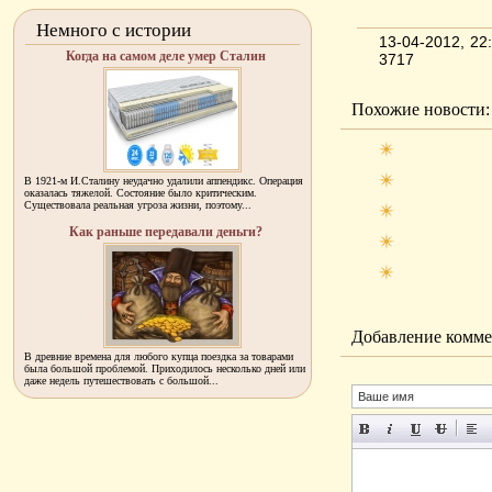
Немного с истории
13-04-2012, 2
Когда на самом деле умер Сталин
3717
Похожие новости:
В 1921-м И.Сталину неудачно удалили аппендикс. Операция
оказалась тяжелой. Состояние было критическим.
Существовала реальная угроза жизни, поэтому...
Как раньше передавали деньги?
Добавление комме
В древние времена для любого купца поездка за товарами
была большой проблемой. Приходилось несколько дней или
даже недель путешествовать с большой...