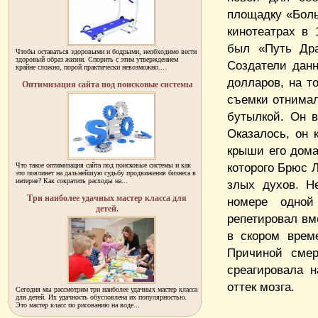
площадку «Боль
кинотеатрах в
был «Путь Дра
Чтобы оставаться здоровыми и бодрыми, необходимо вести
здоровый образ жизни. Спорить с этим утверждением
Создатели данн
крайне сложно, порой практически невозможно....
долларов, на т
Оптимизация сайта под поисковые системы
съемки отнимал
бутылкой. Он в
Оказалось, он 
крыши его дома
которого Брюс Л
Что такое оптимизация сайта под поисковые системы и как
это повлияет на дальнейшую судьбу продвижения бизнеса в
интерне? Как сократить расходы на...
злых духов. Н
Три наиболее удачных мастер класса для
номере одной
детей.
репетировал вм
в скором врем
Причиной смер
среагировала н
оттек мозга.
Сегодня мы рассмотрим три наиболее удачных мастер класса
для детей. Их удачность обусловлена их популярностью.
Это мастер класс по рисованию на воде...