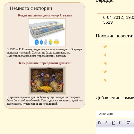
сердца.
Немного с истории
Когда на самом деле умер Сталин
6-04-2012, 19
3629
Похожие новости:
В 1921-м И.Сталину неудачно удалили аппендикс. Операция
оказалась тяжелой. Состояние было критическим.
Существовала реальная угроза жизни, поэтому...
Как раньше передавали деньги?
Добавление комме
В древние времена для любого купца поездка за товарами
была большой проблемой. Приходилось несколько дней или
даже недель путешествовать с большой...