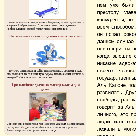
нем уже были 
престолу глав
конкуренты, но 
Чтобы оставаться здоровыми и бодрыми, необходимо вести
здоровый образ жизни. Спорить с этим утверждением
всем способом.
крайне сложно, порой практически невозможно....
он попал совс
Оптимизация сайта под поисковые системы
данном случае 
всего юристы 
когда высшие 
никакие адвок
своего челов
Что такое оптимизация сайта под поисковые системы и как
это повлияет на дальнейшую судьбу продвижения бизнеса в
государственны
интерне? Как сократить расходы на...
Аль Капоне по
Три наиболее удачных мастер класса для
детей.
развилась. Дру
свободы, расск
говорит за Аль
личного, это п
люди или отве
Сегодня мы рассмотрим три наиболее удачных мастер класса
для детей. Их удачность обусловлена их популярностью.
лежали в моги
Это мастер класс по рисованию на воде...