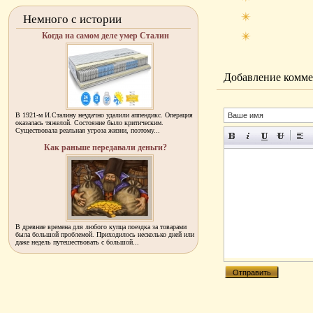
Немного с истории
Когда на самом деле умер Сталин
Добавление комме
В 1921-м И.Сталину неудачно удалили аппендикс. Операция
оказалась тяжелой. Состояние было критическим.
Существовала реальная угроза жизни, поэтому...
Как раньше передавали деньги?
В древние времена для любого купца поездка за товарами
была большой проблемой. Приходилось несколько дней или
даже недель путешествовать с большой...