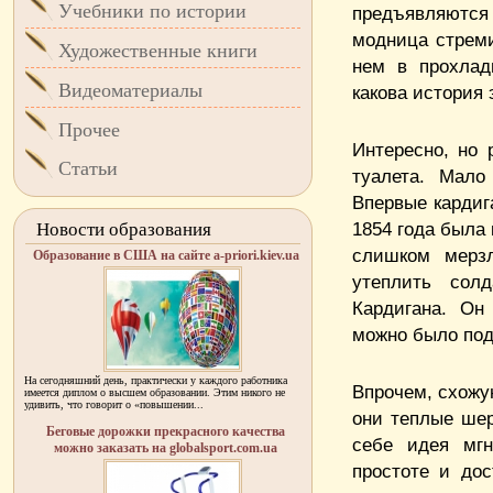
Учебники по истории
предъявляются
модница стрем
Художественные книги
нем в прохлад
Видеоматериалы
какова история 
Прочее
Интересно, но 
Статьи
туалета. Мало
Впервые кардиг
1854 года была 
Новости образования
слишком мерзл
Образование в США на сайте a-priori.kiev.ua
утеплить сол
Кардигана. Он
можно было под
На сегодняшний день, практически у каждого работника
Впрочем, схожу
имеется диплом о высшем образовании. Этим никого не
удивить, что говорит о «повышении...
они теплые шер
Беговые дорожки прекрасного качества
себе идея мгн
можно заказать на globalsport.com.ua
простоте и дос