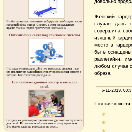
довольно продо
Женский гарде
Чтобы оставаться здоровыми и бодрыми, необходимо вести
случае дань 
здоровый образ жизни. Спорить с этим утверждением
крайне сложно, порой практически невозможно....
совершила сво
Оптимизация сайта под поисковые системы
изящный кардиг
место в гарде
быть оснащены 
разлетайки, и
любом случае о
Что такое оптимизация сайта под поисковые системы и как
это повлияет на дальнейшую судьбу продвижения бизнеса в
образа.
интерне? Как сократить расходы на...
Три наиболее удачных мастер класса для
детей.
6-11-2019, 08:
Похожие новости:
Сегодня мы рассмотрим три наиболее удачных мастер класса
для детей. Их удачность обусловлена их популярностью.
Это мастер класс по рисованию на воде...