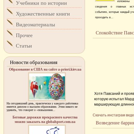
изложены
Учебники по истории
сведения о главных исто
событиях, которые каждый уч
Художественные книги
проходить в...
Видеоматериалы
Спокойствие Павс
Прочее
Статьи
Новости образования
Образование в США на сайте a-priori.kiev.ua
Хотя Павсаний и прояви
которую испытал Мардо
На сегодняшний день, практически у каждого работника
марширующую длинной к
имеется диплом о высшем образовании. Этим никого не
приготовлениях греков
удивить, что говорит о «повышении...
Скачать инстаграм вид
На пиру, устроенном 
Беговые дорожки прекрасного качества
можно заказать на globalsport.com.ua
обратился к возлежавш
Возведение барри
лагерем над рекой, доб
...