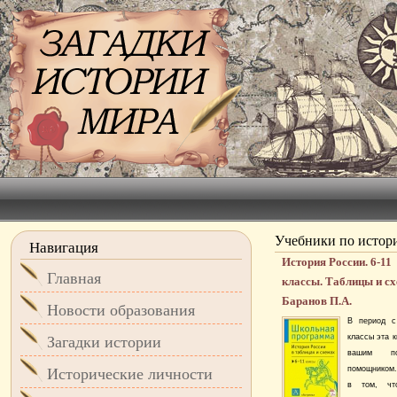
Учебники по истор
Навигация
История России. 6-11
Главная
классы. Таблицы и с
Баранов П.А.
Новости образования
В период с
классы эта к
Загадки истории
вашим по
помощником.
Исторические личности
в том, ч