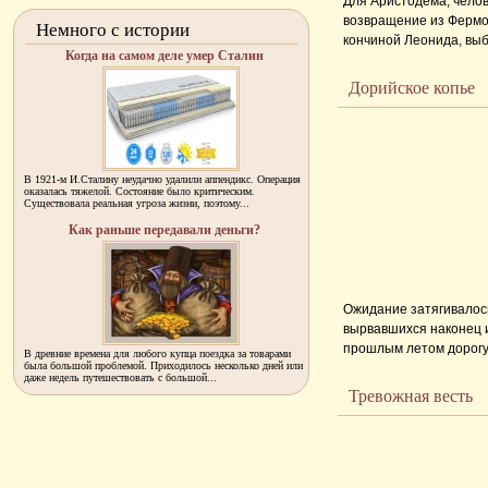
Для Аристодема, челов
возвращение из Фермо
Немного с истории
кончиной Леонида, выб
Когда на самом деле умер Сталин
женщин, как, скажем, в
Каждому мужчине, будь 
Дорийское копье
испуская стоны. Остал
преувеличенное, грани
...
В 1921-м И.Сталину неудачно удалили аппендикс. Операция
оказалась тяжелой. Состояние было критическим.
Существовала реальная угроза жизни, поэтому...
Как раньше передавали деньги?
Ожидание затягивалось
вырвавшихся наконец и
прошлым летом дорогу 
В древние времена для любого купца поездка за товарами
была большой проблемой. Приходилось несколько дней или
восстановлена, причем
даже недель путешествовать с большой...
топота тысяч ног. Ник
Тревожная весть
тяжести такой армии.
Чтобы сыскать что-либ
легендарных
...