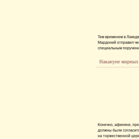
Тем временем в Лакед
Мардоний отправил че
специальным поручениє
гражданин, по имени Л
только намекнул на это
Накануне мирных 
побили его камнями, к
переправленных на Сал
Конечно, афиняне, пре
должны были согласит
на торжественной цере