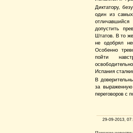
Диктатору, без
один из самых
отличавшийс
допустить пре
Штатов. В то ж
не одобрял не
Особенно трев
пойти навст
освободительн
Испания сталки
В доверительны
за выраженную
переговоров с 
29-09-2013, 0
Похожие новости: