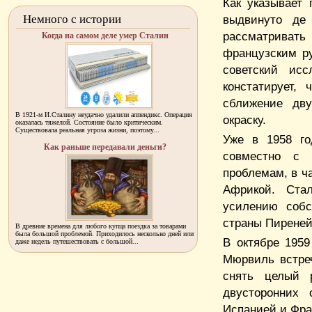
Как указывает
Немного с истории
выдвинуто де
рассматрива
Когда на самом деле умер Сталин
французским р
советский ис
констатирует,
сближение дву
В 1921-м И.Сталину неудачно удалили аппендикс. Операция
окраску.
оказалась тяжелой. Состояние было критическим.
Существовала реальная угроза жизни, поэтому...
Уже в 1958 го
Как раньше передавали деньги?
совместно с
проблемам, в ч
Африкой. Ста
усилению собс
страны Пиреней
В древние времена для любого купца поездка за товарами
была большой проблемой. Приходилось несколько дней или
В октябре 195
даже недель путешествовать с большой...
Мюрвиль встреч
снять целый 
двусторонних 
Испанией и Фра