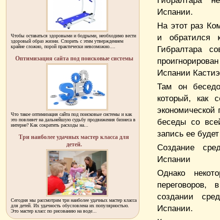
Гибралтара не
Испании.
На этот раз Ко
и обратился 
Чтобы оставаться здоровыми и бодрыми, необходимо вести
здоровый образ жизни. Спорить с этим утверждением
крайне сложно, порой практически невозможно....
Гибралтара с
Оптимизация сайта под поисковые системы
проигнорирован 
Испании Кастиэ
Там он бесед
который, как 
экономической 
Что такое оптимизация сайта под поисковые системы и как
это повлияет на дальнейшую судьбу продвижения бизнеса в
беседы со все
интерне? Как сократить расходы на...
запись ее будет
Три наиболее удачных мастер класса для
детей.
Создание сре
Испании
Однако некот
переговоров, 
создании сре
Сегодня мы рассмотрим три наиболее удачных мастер класса
для детей. Их удачность обусловлена их популярностью.
Испании.
Это мастер класс по рисованию на воде...