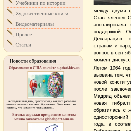
Учебники по истории
между двумя с
Художественные книги
Став членом О
Видеоматериалы
апеллировала 
поддержкой. О
Прочее
Декларацию о
Статьи
странам и наро
вопрос в сентяб
момент дискусс
Новости образования
Летом 1964 го
Образование в США на сайте a-priori.kiev.ua
вызвана тем, ч
новой конститу
после заключе
Мадрид объявил
На сегодняшний день, практически у каждого работника
новая гибрал
имеется диплом о высшем образовании. Этим никого не
удивить, что говорит о «повышении...
обратилась с 
Беговые дорожки прекрасного качества
односторонний 
можно заказать на globalsport.com.ua
года, в соотв