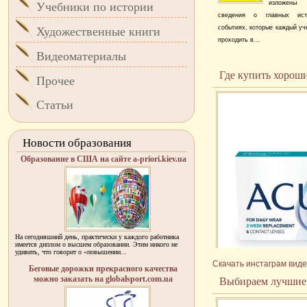
изложены
Учебники по истории
сведения о главных исто
событиях, которые каждый уч
Художественные книги
проходить в...
Видеоматериалы
Где купить хорош
Прочее
Статьи
Новости образования
Образование в США на сайте a-priori.kiev.ua
На сегодняшний день, практически у каждого работника
имеется диплом о высшем образовании. Этим никого не
удивить, что говорит о «повышении...
Скачать инстаграм вид
Беговые дорожки прекрасного качества
можно заказать на globalsport.com.ua
Выбираем лучшие