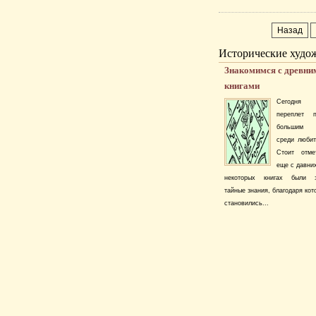
Назад
Исторические худо
Знакомимся с древни
книгами
Сегодня 
переплет п
большим 
среди любит
Стоит отме
еще с давни
некоторых книгах были з
тайные знания, благодаря ко
становились...