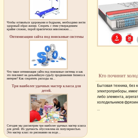
Чтобы оставаться здоровыми и бодрыми, необходимо вести
здоровый образ жизни. Спорить с этим утверждением
крайне сложно, порой практически невозможно....
Оптимизация сайта под поисковые системы
Что такое оптимизация сайта под поисковые системы и как
Кто починит холо
это повлияет на дальнейшую судьбу продвижения бизнеса в
интерне? Как сократить расходы на...
Бытовая техника, без 
Три наиболее удачных мастер класса для
детей.
электроприборы, имеет 
либо элемента, агрег
холодильников фрязин
...
Сегодня мы рассмотрим три наиболее удачных мастер класса
для детей. Их удачность обусловлена их популярностью.
Это мастер класс по рисованию на воде...