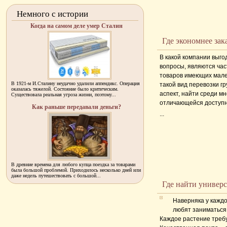
Немного с истории
Когда на самом деле умер Сталин
Где экономнее зак
В какой компании выго
вопросы, являются ча
товаров имеющих мален
В 1921-м И.Сталину неудачно удалили аппендикс. Операция
такой вид перевозки гр
оказалась тяжелой. Состояние было критическим.
аспект, найти среди м
Существовала реальная угроза жизни, поэтому...
отличающейся доступн
Как раньше передавали деньги?
...
В древние времена для любого купца поездка за товарами
была большой проблемой. Приходилось несколько дней или
даже недель путешествовать с большой...
Где найти универ
Наверняка у каждо
любят заниматься 
Каждое растение требу