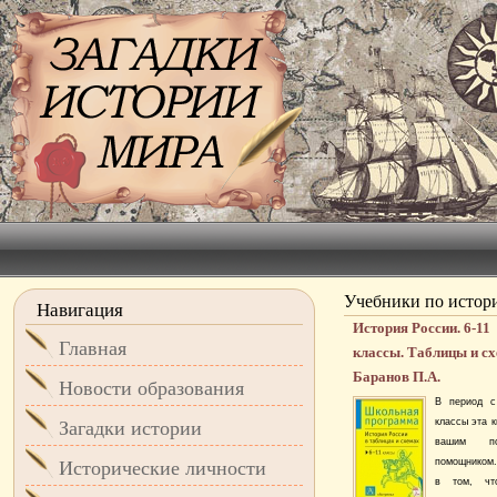
Учебники по истор
Навигация
История России. 6-11
Главная
классы. Таблицы и с
Баранов П.А.
Новости образования
В период с
классы эта к
Загадки истории
вашим по
помощником.
Исторические личности
в том, ч