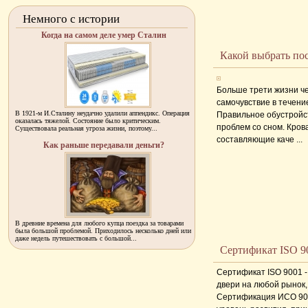
Немного с истории
Когда на самом деле умер Сталин
Какой выбрать по
Больше трети жизни че
самочувствие в течени
В 1921-м И.Сталину неудачно удалили аппендикс. Операция
Правильное обустройст
оказалась тяжелой. Состояние было критическим.
проблем со сном. Кров
Существовала реальная угроза жизни, поэтому...
составляющие каче ...
Как раньше передавали деньги?
В древние времена для любого купца поездка за товарами
была большой проблемой. Приходилось несколько дней или
даже недель путешествовать с большой...
Сертификат ISO 9
Сертификат ISO 9001 
двери на любой рынок,
Сертификация ИСО 900