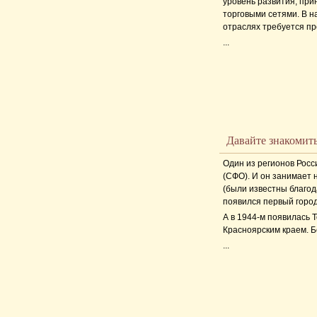
уровень развития, при
торговыми сетями. В н
отраслях требуется п
...
Давайте знакомить
Один из регионов Рос
(СФО). И он занимает 
(были известны благод
появился первый город
А в 1944-м появилась 
Красноярским краем. Бо
...