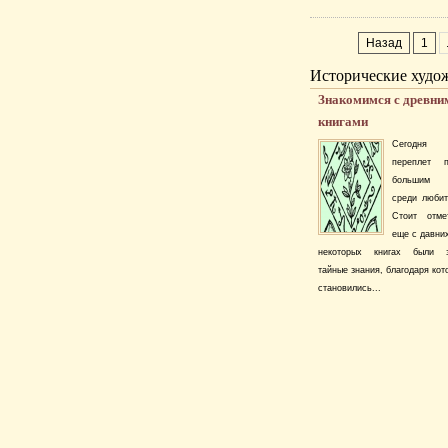
Назад
1
Исторические худо
Знакомимся с древни
книгами
Сегодня 
переплет п
большим 
среди любит
Стоит отме
еще с давни
некоторых книгах были з
тайные знания, благодаря ко
становились...