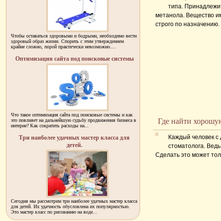
типа. Принадлежит
метанола. Вещество и
строго по назначению. .
Чтобы оставаться здоровыми и бодрыми, необходимо вести
здоровый образ жизни. Спорить с этим утверждением
крайне сложно, порой практически невозможно....
Оптимизация сайта под поисковые системы
Что такое оптимизация сайта под поисковые системы и как
Где найти хорошу
это повлияет на дальнейшую судьбу продвижения бизнеса в
интерне? Как сократить расходы на...
Каждый человек с 
Три наиболее удачных мастер класса для
детей.
стоматолога. Вед
Сделать это может толь
Сегодня мы рассмотрим три наиболее удачных мастер класса
для детей. Их удачность обусловлена их популярностью.
Это мастер класс по рисованию на воде...