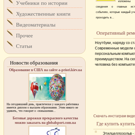
изложены
Учебники по истории
сведения о главных исто
событиях, которые каждый уч
Художественные книги
проходить в...
Видеоматериалы
Оперативный ремо
Прочее
Ноутбуки, наряду со 
Статьи
Современные модели с
персональным компьюте
преимуществом. На се
Новости образования
человека без компьютер
Образование в США на сайте a-priori.kiev.ua
На сегодняшний день, практически у каждого работника
имеется диплом о высшем образовании. Этим никого не
удивить, что говорит о «повышении...
Скачать инстаграм вид
Беговые дорожки прекрасного качества
можно заказать на globalsport.com.ua
Где купить купить
Этилцеллозольв - 