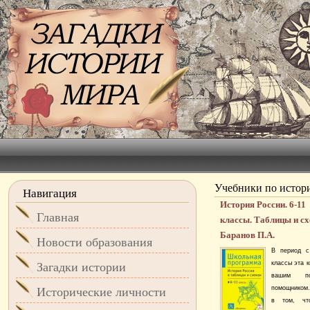
Учебники по истор
Навигация
История России. 6-11
Главная
классы. Таблицы и с
Баранов П.А.
Новости образования
В период с
классы эта к
Загадки истории
вашим по
помощником.
Исторические личности
в том, ч