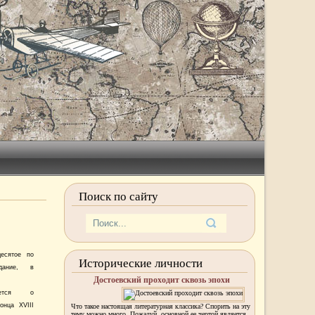
Поиск по сайту
есятое по
Исторические личности
дание, в
Достоевский проходит сквозь эпохи
вается о
онца XVIII
Что такое настоящая литературная классика? Спорить на эту
тему можно много. Пожалуй, основной ее чертой является