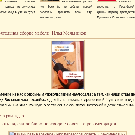
изложены краткие
на протяжении трёхсот
столет
 главных исторических
лет. Если бы не события первой
известно, в Российско
торые каждый ученик будет
половины прошлого века, еще
данный период приходитс
.
неизвестно, чем...
Пугачева и Суворова. Издани
ятельная сборка мебели. Илья Мельников
 многие из нас с огромным удовольствием наблюдали за тем, как наши отцы д
му. Большая часть хозяйских дел была связана с древесиной. Чуть ли не кажд
 мальчишка знал, как нужно вести себя с лобзиком, ножовкой и даже тяжелыми
тановками. К сожалению, сегодня такие ребята встречаются очень редко, одна
стаграм видео
ыли воспитаны тем временем, предпочитают выполнять всю работу самостоя
ольшая часть предметов и установок, используемых в хозяйстве, изготовлена
рать надежное бюро переводов: советы и рекомендации
чных материалов.