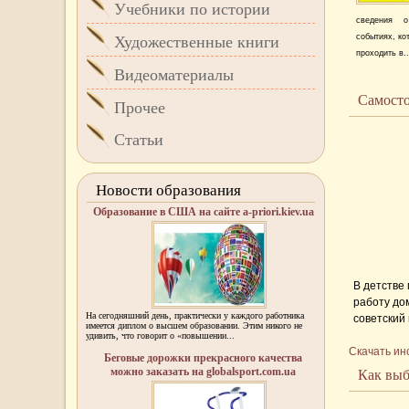
Учебники по истории
сведения о
событиях, ко
Художественные книги
проходить в..
Видеоматериалы
Самосто
Прочее
Статьи
Новости образования
Образование в США на сайте a-priori.kiev.ua
В детстве
работу до
На сегодняшний день, практически у каждого работника
советский
имеется диплом о высшем образовании. Этим никого не
электроус
удивить, что говорит о «повышении...
Скачать ин
которые б
Беговые дорожки прекрасного качества
Сегодня б
можно заказать на globalsport.com.ua
Как выб
высокопро
...