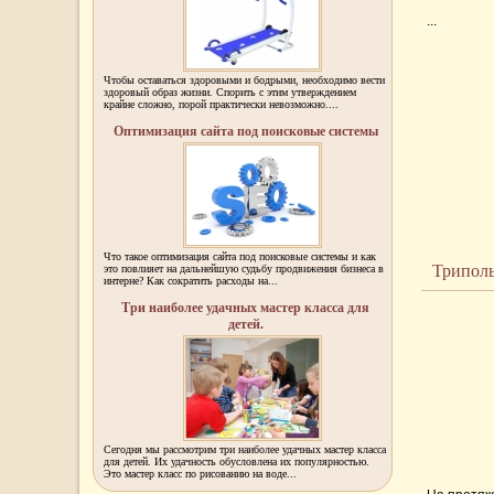
...
Чтобы оставаться здоровыми и бодрыми, необходимо вести
здоровый образ жизни. Спорить с этим утверждением
крайне сложно, порой практически невозможно....
Оптимизация сайта под поисковые системы
Что такое оптимизация сайта под поисковые системы и как
Триполь
это повлияет на дальнейшую судьбу продвижения бизнеса в
интерне? Как сократить расходы на...
Три наиболее удачных мастер класса для
детей.
Сегодня мы рассмотрим три наиболее удачных мастер класса
для детей. Их удачность обусловлена их популярностью.
Это мастер класс по рисованию на воде...