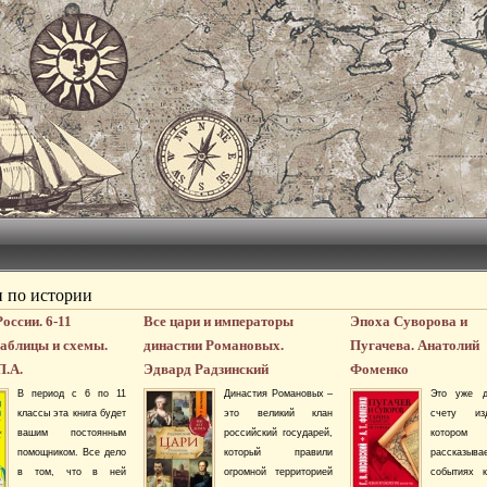
 по истории
оссии. 6-11
Все цари и императоры
Эпоха Суворова и
Таблицы и схемы.
династии Романовых.
Пугачева. Анатолий
П.А.
Эдвард Радзинский
Фоменко
В период с 6 по 11
Династия Романовых –
Это уже д
классы эта книга будет
это великий клан
счету из
вашим постоянным
российский государей,
котором
помощником. Все дело
который правили
рассказы
в том, что в ней
огромной территорией
событиях к