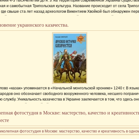
ении 4-3 тысячелетий до н. э. на территории современной Украины существо
ная и самобытная Трипольская культура. Название происходит от села Трипо
 где свыше ста лет назад археологом Викентием Хвойкой был обнаружен пер
этой культуры. Жили трипольцы на огромной территории общей площадью ок
дратных километров. Их поселения состояли из больших глиняных с деревян
овение украинского казачества.
 зданий (в том числе - двухэтажных). Их можно считать первыми в мире горо
ство жителей в них достигало 15-20 тысяч.
лово «казак» упоминается в «Начальной монгольской хронике» 1240 г. В язык
народов оно обозначает свободного вооруженного человека, несшего пограни
 службу. Уникальность казачества в Украине заключается в том, что здесь он
 общественной прослойкой с определенными правами и привилегиями и име
ю, не зависимую от государственной администрации. Ведь когда украинская з
епная фотостудия в Москве: мастерство, качество и креативност
роль выразителя национальных интересов, эти функции приняло на себя каза
есте
 в 16 в. заявило ...