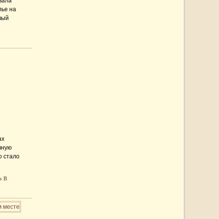
вала
лье на
вый
оло 200
ным
дами, так
ах
чную
о стало
ло свою
нать
ь в
чество,