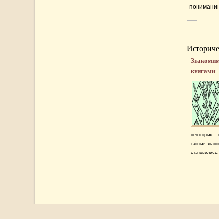
пониманию
применени
военные с
соответст
оружия эти
Историче
Знакомим
книгами
некоторых 
тайные знани
становились.
Copyright 2011 © |
Загадки истории Мира
|
Карта сайта