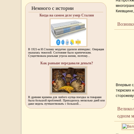
На протяж
многогран
Немного с истории
Киевщине,
Когда на самом деле умер Сталин
памятник 
тысяч ква
Возникн
основанием
как количе
...
В 1921-м И.Сталину неудачно удалили аппендикс. Операция
оказалась тяжелой. Состояние было критическим.
Существовала реальная угроза жизни, поэтому...
Как раньше передавали деньги?
Впервые с
тюркских 
сторожевую
В древние времена для любого купца поездка за товарами
была большой проблемой. Приходилось несколько дней или
отдельной
даже недель путешествовать с большой...
территори
Великол
потеряла 
одном м
которое уже
...