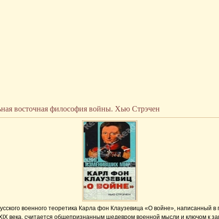
ная восточная философия войны. Хью Стрэчен
русского военного теоретика Карла фон Клаузевица «О войне», написанный в
XIX века, считается общепризнанным шедевром военной мысли и ключом к з