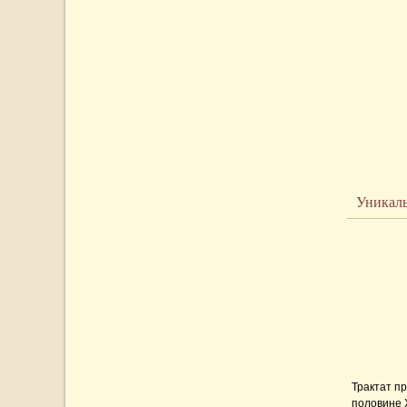
Уникаль
Трактат п
половине 