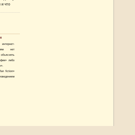
 и что
адные
али
ерного
я
нтернет-
телям нет
объяснять
нфик» либо
н».
an fiction»
изведением