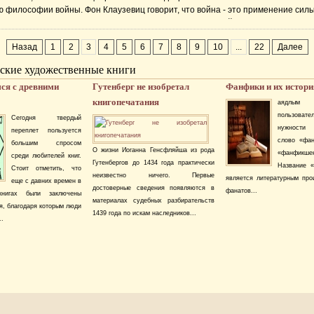
 философии войны. Фон Клаузевиц говорит, что война - это применение силы
е силы не может быть ограниченным. Под влиянием этой теории многие зап
тратеги защищали неограниченное использование военной силы. Они выбир
Назад
1
2
3
4
5
6
7
8
9
10
...
22
Далее
вующее оружие и выступали за «полную победу». Однако после появления яд
 стратеги вынуждены пыли ...
ские художественные книги
ся с древними
Гутенберг не изобретал
Фанфики и их истори
книгопечатания
аядлым и
пользова
Сегодня твердый
нужности 
переплет пользуется
слово «фа
большим спросом
О жизни Иоганна Генсфляйша из рода
«фанфикше
среди любителей книг.
Гутенбергов до 1434 года практически
Название «f
Стоит отметить, что
неизвестно ничего. Первые
является литературным про
еще с давних времен в
достоверные сведения появляются в
фанатов...
книгах были заключены
материалах судебных разбирательств
я, благодаря которым люди
1439 года по искам наследников...
..