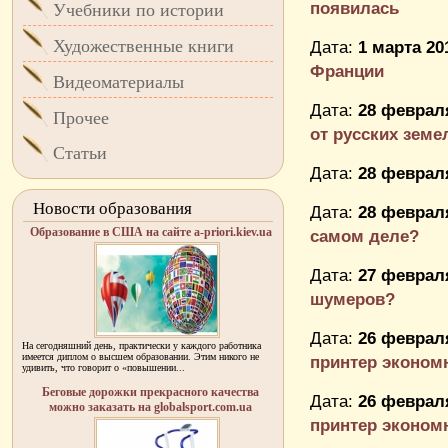
появилась
Учебники по истории
Художественные книги
Дата:
1 марта 20
Франции
Видеоматериалы
Дата:
28 февраля
Прочее
от русских земе
Статьи
Дата:
28 февраля
Новости образования
Дата:
28 февраля
Образование в США на сайте a-priori.kiev.ua
самом деле?
Дата:
27 февраля
шумеров?
Дата:
26 февраля
На сегодняшний день, практически у каждого работника
имеется диплом о высшем образовании. Этим никого не
принтер эконо
удивить, что говорит о «повышении...
Беговые дорожки прекрасного качества
Дата:
26 февраля
можно заказать на globalsport.com.ua
принтер эконо