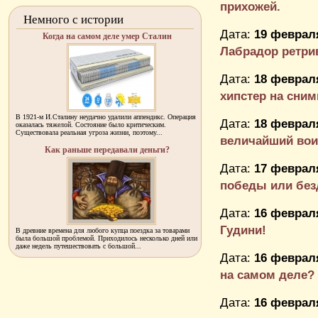
прихожей.
Немного с истории
Дата:
19 февраля
Когда на самом деле умер Сталин
Лабрадор ретри
Дата:
18 февраля
хипстер на снимк
В 1921-м И.Сталину неудачно удалили аппендикс. Операция
Дата:
18 февраля
оказалась тяжелой. Состояние было критическим.
Существовала реальная угроза жизни, поэтому...
величайший воин
Как раньше передавали деньги?
Дата:
17 февраля
победы или без
Дата:
16 февраля
Гудини!
В древние времена для любого купца поездка за товарами
была большой проблемой. Приходилось несколько дней или
даже недель путешествовать с большой...
Дата:
16 февраля
на самом деле?
Дата:
16 февраля