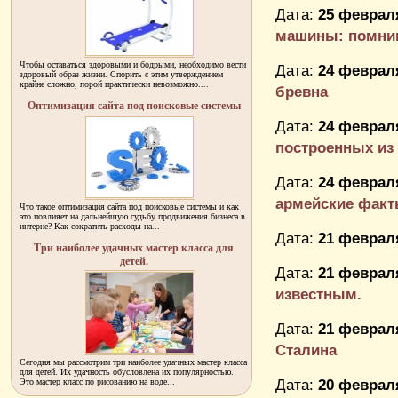
Дата:
25 февраля
машины: помним
Чтобы оставаться здоровыми и бодрыми, необходимо вести
Дата:
24 февраля
здоровый образ жизни. Спорить с этим утверждением
крайне сложно, порой практически невозможно....
бревна
Оптимизация сайта под поисковые системы
Дата:
24 февраля
построенных из 
Дата:
24 февраля
армейские фак
Что такое оптимизация сайта под поисковые системы и как
это повлияет на дальнейшую судьбу продвижения бизнеса в
интерне? Как сократить расходы на...
Дата:
21 февраля
Три наиболее удачных мастер класса для
детей.
Дата:
21 февраля
известным.
Дата:
21 февраля
Сталина
Сегодня мы рассмотрим три наиболее удачных мастер класса
для детей. Их удачность обусловлена их популярностью.
Дата:
20 февраля
Это мастер класс по рисованию на воде...